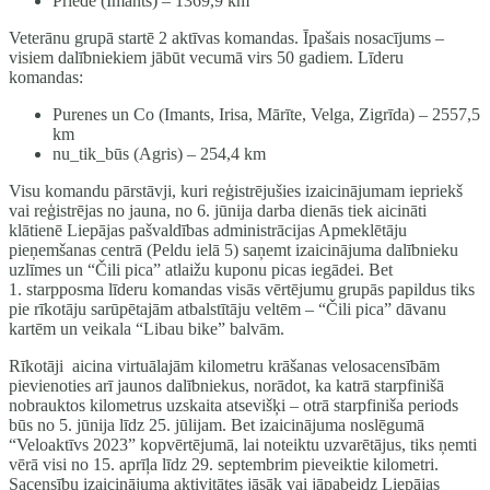
Priede (Imants) – 1369,9 km
Veterānu grupā startē 2 aktīvas komandas. Īpašais nosacījums –
visiem dalībniekiem jābūt vecumā virs 50 gadiem. Līderu
komandas:
Purenes un Co (Imants, Irisa, Mārīte, Velga, Zigrīda) – 2557,5
km
nu_tik_būs (Agris) – 254,4 km
Visu komandu pārstāvji, kuri reģistrējušies izaicinājumam iepriekš
vai reģistrējas no jauna, no 6. jūnija darba dienās tiek aicināti
klātienē Liepājas pašvaldības administrācijas Apmeklētāju
pieņemšanas centrā (Peldu ielā 5) saņemt izaicinājuma dalībnieku
uzlīmes un “Čili pica” atlaižu kuponu picas iegādei. Bet
1. starpposma līderu komandas visās vērtējumu grupās papildus tiks
pie rīkotāju sarūpētajām atbalstītāju veltēm – “Čili pica” dāvanu
kartēm un veikala “Libau bike” balvām.
Rīkotāji aicina virtuālajām kilometru krāšanas velosacensībām
pievienoties arī jaunos dalībniekus, norādot, ka katrā starpfinišā
nobrauktos kilometrus uzskaita atsevišķi – otrā starpfiniša periods
būs no 5. jūnija līdz 25. jūlijam. Bet izaicinājuma noslēgumā
“Veloaktīvs 2023” kopvērtējumā, lai noteiktu uzvarētājus, tiks ņemti
vērā visi no 15. aprīļa līdz 29. septembrim pieveiktie kilometri.
Sacensību izaicinājuma aktivitātes jāsāk vai jāpabeidz Liepājas