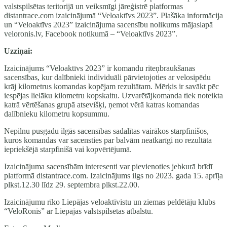
valstspilsētas teritorijā un veiksmīgi jāreģistrē platformas
distantrace.com izaicinājumā “Veloaktīvs 2023”. Plašāka informācija
un “Veloaktīvs 2023” izaicinājuma sacensību nolikums mājaslapā
veloronis.lv, Facebook notikumā – “Veloaktīvs 2023”.
Uzziņai:
Izaicinājums “Veloaktīvs 2023” ir komandu riteņbraukšanas
sacensības, kur dalībnieki individuāli pārvietojoties ar velosipēdu
krāj kilometrus komandas kopējam rezultātam. Mērķis ir savākt pēc
iespējas lielāku kilometru kopskaitu. Uzvarētājkomanda tiek noteikta
katrā vērtēšanas grupā atsevišķi, ņemot vērā katras komandas
dalībnieku kilometru kopsummu.
Nepilnu pusgadu ilgās sacensības sadalītas vairākos starpfinišos,
kuros komandas var sacensties par balvām neatkarīgi no rezultāta
iepriekšējā starpfinišā vai kopvērtējumā.
Izaicinājuma sacensībām interesenti var pievienoties jebkurā brīdī
platformā distantrace.com. Izaicinājums ilgs no 2023. gada 15. aprīļa
plkst.12.30 līdz 29. septembra plkst.22.00.
Izaicinājumu rīko Liepājas veloaktīvistu un ziemas peldētāju klubs
“VeloRonis” ar Liepājas valstspilsētas atbalstu.