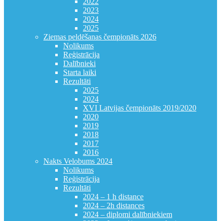
2022
2023
2024
2025
Ziemas peldēšanas čempionāts 2026
Nolikums
Reģistrācija
Dalībnieki
Starta laiki
Rezultāti
2025
2024
XVI Latvijas čempionāts 2019/2020
2020
2019
2018
2017
2016
Nakts Velobums 2024
Nolikums
Reģistrācija
Rezultāti
2024 – 1 h distance
2024 – 2h distances
2024 – diplomi dalībniekiem