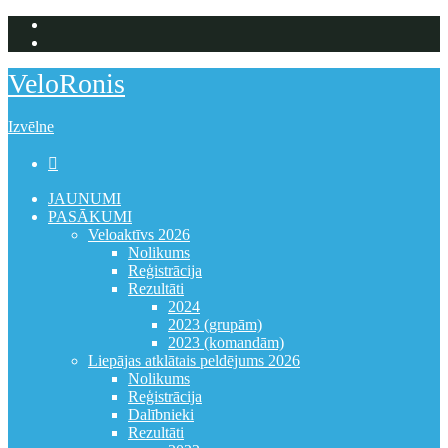
VeloRonis
Izvēlne

JAUNUMI
PASĀKUMI
Veloaktīvs 2026
Nolikums
Reģistrācija
Rezultāti
2024
2023 (grupām)
2023 (komandām)
Liepājas atklātais peldējums 2026
Nolikums
Reģistrācija
Dalībnieki
Rezultāti