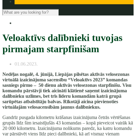
Veloaktīvs dalībnieki tuvojas
pirmajam starpfinišam
01.06.2023.
Nedēļas nogalē, 4. jūnijā, Liepājas pilsētas aktīvās velosezonas
virtuālā izaicinājuma sacensību “Veloaktīvs 2023” komandas
sasniegs pirmo – 50 dienu aktīvās velosezonas starpfinišu. Visu
komandu pārstāvji tiek aicināti klātienē saņemt izaicinājuma
dalībnieku uzlīmes, bet trīs līderu komandām katrā grupā
sarūpētas atbalstītāju balvas. Rīkotāji aicina pievienoties
virtuālajām velosacensībām jaunus dalībniekus.
Gandrīz pusgada kilometru krāšanas izaicinājuma četrās vērtēšanas
grupās līdz šim iesaistījušās 43 komandas – kopā pieveicot vairāk kā
20 000 kilometru. Izaicinājuma nolikums paredz, ka katru komandu
var pārstāvēt viens līdz pieci dalībnieki, kā arī vismaz vienam