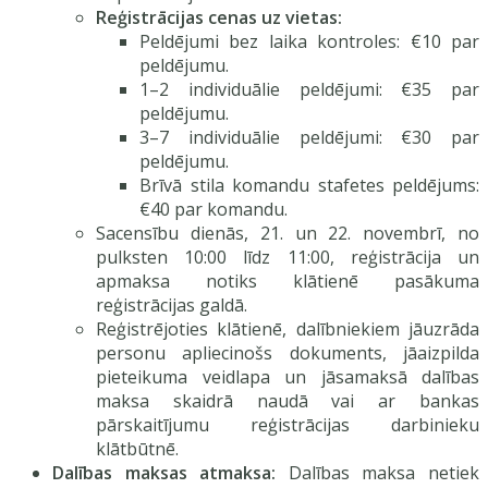
Reģistrācijas cenas uz vietas:
Peldējumi bez laika kontroles: €10 par
peldējumu.
1–2 individuālie peldējumi: €35 par
peldējumu.
3–7 individuālie peldējumi: €30 par
peldējumu.
Brīvā stila komandu stafetes peldējums:
€40 par komandu.
Sacensību dienās, 21. un 22. novembrī, no
pulksten 10:00 līdz 11:00, reģistrācija un
apmaksa notiks klātienē pasākuma
reģistrācijas galdā.
Reģistrējoties klātienē, dalībniekiem jāuzrāda
personu apliecinošs dokuments, jāaizpilda
pieteikuma veidlapa un jāsamaksā dalības
maksa skaidrā naudā vai ar bankas
pārskaitījumu reģistrācijas darbinieku
klātbūtnē.
Dalības maksas atmaksa:
Dalības maksa netiek