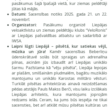
pasākumus šajā īpašajā vietā, kur ziemas peldētāji
jūtas kā mājās.
Datumi:
Sacensības notiks 2025. gada 21. un 22.
novembrī.
Organizatori:
Pasākumu organizē Liepājas
veloaktīvistu un ziemas peldētāju klubs “VeloRonis”
ar Liepājas pašvaldības atbalstu un sadarbībā ar
IWSA.
Laipni lūgti Liepājā – pilsētā, kur satiekas vējš,
mūzika un jūra!
Kamēr sacensības Beberliņu
ūdenskrātuvē solās būt spraigas un adrenalīna
pilnas, aicinām jūs izbaudīt arī Liepājas unikālo
šarmu. Pazīstama kā “vēju pilsēta”, Liepāja lepojas
ar plašām, smilšainām pludmalēm, bagātu muzikālo
mantojumu un unikālo Karostas militāro vēsturi.
Turklāt pilsētas arhitektūras ainavā neizdzēšamas
pēdas atstājis Pauls Makss Berči, visu laiku izcilākais
Liepājas arhitekts, kura mantojums joprojām
redzams ielās. Ceram, ka jums būs iespēja ne tikai
sacensties, bet arī atklāt mūsu pilsētas kultūras un