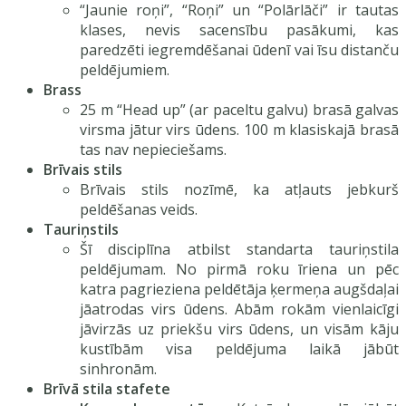
“Jaunie roņi”, “Roņi” un “Polārlāči” ir tautas
klases, nevis sacensību pasākumi, kas
paredzēti iegremdēšanai ūdenī vai īsu distanču
peldējumiem.
Brass
25 m “Head up” (ar paceltu galvu) brasā galvas
virsma jātur virs ūdens. 100 m klasiskajā brasā
tas nav nepieciešams.
Brīvais stils
Brīvais stils nozīmē, ka atļauts jebkurš
peldēšanas veids.
Tauriņstils
Šī disciplīna atbilst standarta tauriņstila
peldējumam. No pirmā roku īriena un pēc
katra pagrieziena peldētāja ķermeņa augšdaļai
jāatrodas virs ūdens. Abām rokām vienlaicīgi
jāvirzās uz priekšu virs ūdens, un visām kāju
kustībām visa peldējuma laikā jābūt
sinhronām.
Brīvā stila stafete