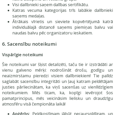
Visi dalībnieki saņem dalības sertifikātu.
Katras vecuma kategorijas trīs labākie dalībnieki
saņems medaļas.
Ātrākais vīrietis un sieviete kopvērtējumā katrā
individuālajā distancē saņems piemiņas balvu vai
naudas balvu pēc organizatoru ieskatiem.
6. Sacensību noteikumi
Vispārīgie noteikumi
Šie noteikumi var šķist detalizēti, taču tie ir izstrādāti ar
vienu galveno mērķi: nodrošināt drošu, godīgu un
neaizmirstamu pieredzi visiem dalībniekiem! Tie palīdz
saglabāt sacensību integritāti un ļauj katram peldētājam
justies pārliecinātam, ka viņš sacenšas uz vienlīdzīgiem
noteikumiem. Mēs ticam, ka, kopīgi ievērojot šos
pamatprincipus, mēs veicināsim lielisku un draudzīgu
atmosfēru visā čempionāta laikā!
Apģērbs:
Peldkostīmam jābūt necaurspīdīgam, un