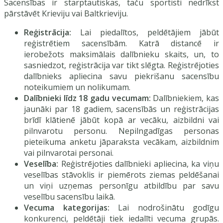
Sacensības ir starptautiskas, taču sportisti nedrīkst
pārstāvēt Krieviju vai Baltkrieviju.
Reģistrācija:
Lai piedalītos, peldētājiem jābūt
reģistrētiem sacensībām. Katrā distancē ir
ierobežots maksimālais dalībnieku skaits, un, to
sasniedzot, reģistrācija var tikt slēgta. Reģistrējoties
dalībnieks apliecina savu piekrišanu sacensību
noteikumiem un nolikumam.
Dalībnieki līdz 18 gadu vecumam:
Dalībniekiem, kas
jaunāki par 18 gadiem, sacensībās un reģistrācijas
brīdī klātienē jābūt kopā ar vecāku, aizbildni vai
pilnvarotu personu. Nepilngadīgas personas
pieteikuma anketu jāparaksta vecākam, aizbildnim
vai pilnvarotai personai.
Veselība:
Reģistrējoties dalībnieki apliecina, ka viņu
veselības stāvoklis ir piemērots ziemas peldēšanai
un viņi uzņemas personīgu atbildību par savu
veselību sacensību laikā.
Vecuma kategorijas:
Lai nodrošinātu godīgu
konkurenci, peldētāji tiek iedalīti vecuma grupās.