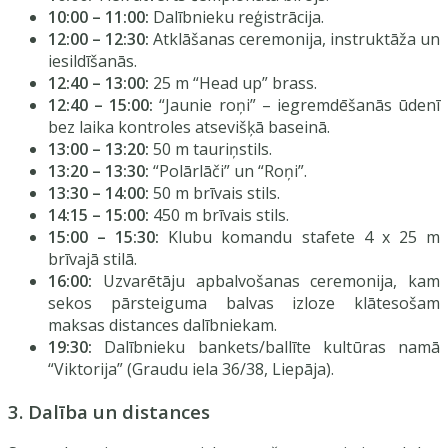
10:00 – 11:00:
Dalībnieku reģistrācija.
12:00 – 12:30:
Atklāšanas ceremonija, instruktāža un
iesildīšanās.
12:40 – 13:00:
25 m “Head up” brass.
12:40 – 15:00:
“Jaunie roņi” – iegremdēšanās ūdenī
bez laika kontroles atsevišķā baseinā.
13:00 – 13:20:
50 m tauriņstils.
13:20 – 13:30:
“Polārlāči” un “Roņi”.
13:30 – 14:00:
50 m brīvais stils.
14:15 – 15:00:
450 m brīvais stils.
15:00 – 15:30:
Klubu komandu stafete 4 x 25 m
brīvajā stilā.
16:00:
Uzvarētāju apbalvošanas ceremonija, kam
sekos pārsteiguma balvas izloze klātesošam
maksas distances dalībniekam.
19:30:
Dalībnieku bankets/ballīte kultūras namā
“Viktorija” (Graudu iela 36/38, Liepāja).
3. Dalība un distances