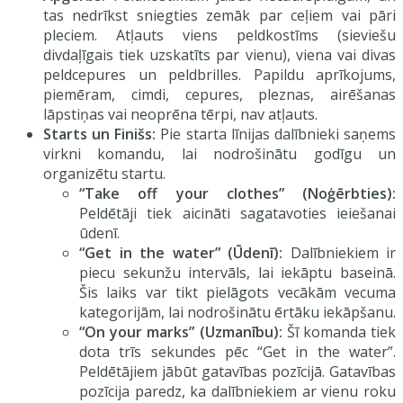
tas nedrīkst sniegties zemāk par ceļiem vai pāri
pleciem. Atļauts viens peldkostīms (sieviešu
divdaļīgais tiek uzskatīts par vienu), viena vai divas
peldcepures un peldbrilles. Papildu aprīkojums,
piemēram, cimdi, cepures, pleznas, airēšanas
lāpstiņas vai neoprēna tērpi, nav atļauts.
Starts un Finišs:
Pie starta līnijas dalībnieki saņems
virkni komandu, lai nodrošinātu godīgu un
organizētu startu.
“Take off your clothes” (Noģērbties):
Peldētāji tiek aicināti sagatavoties ieiešanai
ūdenī.
“Get in the water” (Ūdenī):
Dalībniekiem ir
piecu sekunžu intervāls, lai iekāptu baseinā.
Šis laiks var tikt pielāgots vecākām vecuma
kategorijām, lai nodrošinātu ērtāku iekāpšanu.
“On your marks” (Uzmanību):
Šī komanda tiek
dota trīs sekundes pēc “Get in the water”.
Peldētājiem jābūt gatavības pozīcijā. Gatavības
pozīcija paredz, ka dalībniekiem ar vienu roku