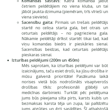
Komandas sastāvs:
Katrā komandā jābūt
četriem peldētājiem no viena kluba, un tai
jābūt jaukta dzimuma (piemēram, trīs vīrieši un
viena sieviete).
Sacensību gaita:
Pirmais un trešais peldētājs
startē no celiņa starta gala, bet otrais un
ceturtais peldētājs – no pagrieziena gala.
Nākamie peldētāji drīkst startēt tikai tad, kad
viņu komandas biedrs ir pieskāries sienai.
Sacensības beidzas, kad ceturtais peldētājs
pieskaras sienai.
Izturības peldējumi (200m un 450m)
Mēs saprotam, ka izturības peldējumi var būt
izaicinājums, taču esiet droši, ka jūsu drošība ir
mūsu galvenā prioritāte! Pasākuma laikā
norises vietā būs nodrošināts visaptverošs
drošības tīkls: profesionāli glābēji un
medicīnas darbinieki. Turklāt pēc peldējuma
jums būs pieejama silta pirts, karsts kubls un
bezmaksas karsta tēja un zupa, lai palīdzētu
jums atgūties un ērti sasildīties. Šī atbalstošā