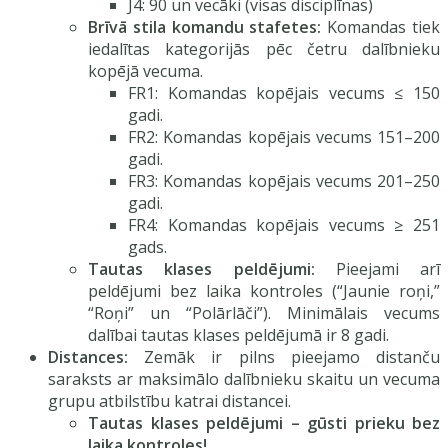
J4: 90 un vecāki (visas disciplīnas)
Brīvā stila komandu stafetes:
Komandas tiek
iedalītas kategorijās pēc četru dalībnieku
kopējā vecuma.
FR1: Komandas kopējais vecums ≤ 150
gadi.
FR2: Komandas kopējais vecums 151–200
gadi.
FR3: Komandas kopējais vecums 201–250
gadi.
FR4: Komandas kopējais vecums ≥ 251
gads.
Tautas klases peldējumi:
Pieejami arī
peldējumi bez laika kontroles (“Jaunie roņi,”
“Roņi” un “Polārlāči”). Minimālais vecums
dalībai tautas klases peldējumā ir 8 gadi.
Distances:
Zemāk ir pilns pieejamo distanču
saraksts ar maksimālo dalībnieku skaitu un vecuma
grupu atbilstību katrai distancei.
Tautas klases peldējumi – gūsti prieku bez
laika kontroles!