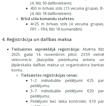
J4, līdz 30 dalībniekiem);
450 m brīvais stils (13 vecuma grupas, B-
J4, līdz 18 dalībniekiem).
Brīvā stila komandu stafetes:
4×25 m brīvais stils (4 vecuma grupas,
FR1 – FR4, līdz 18 komandām).
4. Reģistrācija un dalības maksa
Tiešsaistes iepriekšējā reģistrācija:
Atvērta līdz
2025. gada 14. novembrim plkst. 23:59 vietnē
veloronis.lv. Jāaizpilda pieteikuma anketa un
jāpārskaita dalības maksa uz organizatora bankas
kontu.
Tiešsaistes reģistrācijas cenas:
1–2 individuālie peldējumi: €25 par
peldējumu;
3–7 individuālie peldējumi: €20 par
peldējumu;
Peldējumi bez laika kontroles: €10 par