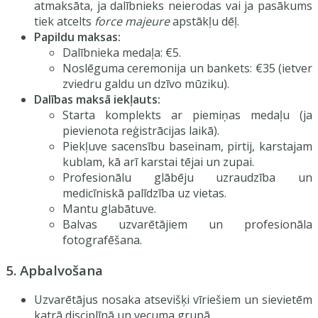
atmaksāta, ja dalībnieks neierodas vai ja pasākums
tiek atcelts
force majeure
apstākļu dēļ.
Papildu maksas:
Dalībnieka medaļa: €5.
Noslēguma ceremonija un bankets: €35 (ietver
zviedru galdu un dzīvo mūziku).
Dalības maksā iekļauts:
Starta komplekts ar piemiņas medaļu (ja
pievienota reģistrācijas laikā).
Piekļuve sacensību baseinam, pirtij, karstajam
kublam, kā arī karstai tējai un zupai.
Profesionālu glābēju uzraudzība un
medicīniskā palīdzība uz vietas.
Mantu glabātuve.
Balvas uzvarētājiem un profesionāla
fotografēšana.
5. Apbalvošana
Uzvarētājus nosaka atsevišķi vīriešiem un sievietēm
katrā disciplīnā un vecuma grupā.