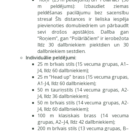
m peldējums): Izbaudiet ziemas
peldēšanas pacilājumu bez sacensību
stresa! Šīs distances ir lieliska iespēja
pievienoties domubiedriem un pārbaudīt
sevi drošos apstākļos. Dalība gan
“Roņiem”, gan “Polārlāčiem” ir ierobežota
līdz 30 dalībniekiem piektdien un 30
dalībniekiem sestdien.
Individuālie peldējumi:
25 m brīvais stils (15 vecuma grupas, A1–
J4, līdz 60 dalībniekiem);
25 m “Head up” brass (15 vecuma grupas,
A1-J4, līdz 60 dalībniekiem);
50 m tauriņstils (14 vecuma grupas, A2-
J4, līdz 36 dalībniekiem);
50 m brīvais stils (14 vecuma grupas, A2-
J4, līdz 60 dalībniekiem);
100 m klasiskais brass (14 vecuma
grupas, A2–J4, līdz 42 dalībniekiem);
200 m brīvais stils (13 vecuma grupas, B–