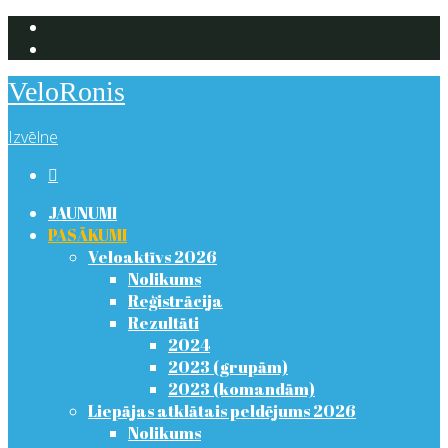
VeloRonis
Izvēlne

JAUNUMI
PASĀKUMI
Veloaktīvs 2026
Nolikums
Reģistrācija
Rezultāti
2024
2023 (grupām)
2023 (komandām)
Liepājas atklātais peldējums 2026
Nolikums