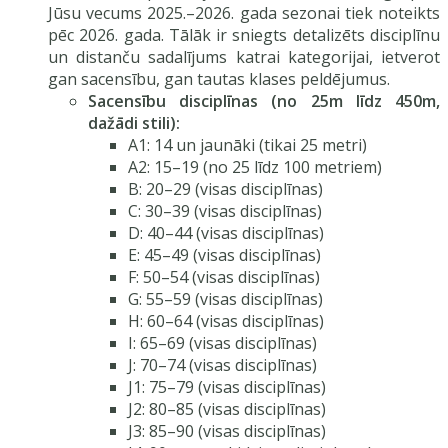
Jūsu vecums 2025.–2026. gada sezonai tiek noteikts
pēc 2026. gada. Tālāk ir sniegts detalizēts disciplīnu
un distanču sadalījums katrai kategorijai, ietverot
gan sacensību, gan tautas klases peldējumus.
Sacensību disciplīnas (no 25m līdz 450m,
dažādi stili):
A1: 14 un jaunāki (tikai 25 metri)
A2: 15–19 (no 25 līdz 100 metriem)
B: 20–29 (visas disciplīnas)
C: 30–39 (visas disciplīnas)
D: 40–44 (visas disciplīnas)
E: 45–49 (visas disciplīnas)
F: 50–54 (visas disciplīnas)
G: 55–59 (visas disciplīnas)
H: 60–64 (visas disciplīnas)
I: 65–69 (visas disciplīnas)
J: 70–74 (visas disciplīnas)
J1: 75–79 (visas disciplīnas)
J2: 80–85 (visas disciplīnas)
J3: 85–90 (visas disciplīnas)