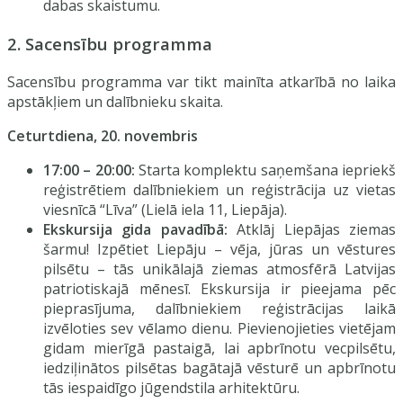
dabas skaistumu.
2. Sacensību programma
Sacensību programma var tikt mainīta atkarībā no laika
apstākļiem un dalībnieku skaita.
Ceturtdiena, 20. novembris
17:00 – 20:00:
Starta komplektu saņemšana iepriekš
reģistrētiem dalībniekiem un reģistrācija uz vietas
viesnīcā “Līva” (Lielā iela 11, Liepāja).
Ekskursija gida pavadībā:
Atklāj Liepājas ziemas
šarmu! Izpētiet Liepāju – vēja, jūras un vēstures
pilsētu – tās unikālajā ziemas atmosfērā Latvijas
patriotiskajā mēnesī. Ekskursija ir pieejama pēc
pieprasījuma, dalībniekiem reģistrācijas laikā
izvēloties sev vēlamo dienu. Pievienojieties vietējam
gidam mierīgā pastaigā, lai apbrīnotu vecpilsētu,
iedziļinātos pilsētas bagātajā vēsturē un apbrīnotu
tās iespaidīgo jūgendstila arhitektūru.