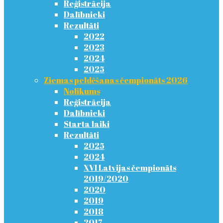
Reģistrācija
Dalībnieki
Rezultāti
2022
2023
2024
2025
Ziemas peldēšanas čempionāts 2026
Nolikums
Reģistrācija
Dalībnieki
Starta laiki
Rezultāti
2025
2024
XVI Latvijas čempionāts
2019/2020
2020
2019
2018
2017