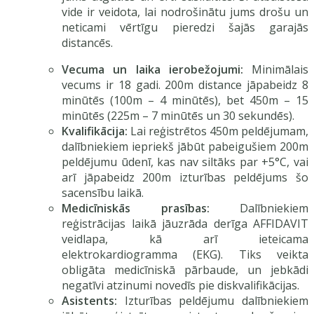
vide ir veidota, lai nodrošinātu jums drošu un
neticami vērtīgu pieredzi šajās garajās
distancēs.
Vecuma un laika ierobežojumi:
Minimālais
vecums ir 18 gadi. 200m distance jāpabeidz 8
minūtēs (100m – 4 minūtēs), bet 450m – 15
minūtēs (225m – 7 minūtēs un 30 sekundēs).
Kvalifikācija:
Lai reģistrētos 450m peldējumam,
dalībniekiem iepriekš jābūt pabeigušiem 200m
peldējumu ūdenī, kas nav siltāks par +5°C, vai
arī jāpabeidz 200m izturības peldējums šo
sacensību laikā.
Medicīniskās prasības:
Dalībniekiem
reģistrācijas laikā jāuzrāda derīga AFFIDAVIT
veidlapa, kā arī ieteicama
elektrokardiogramma (EKG). Tiks veikta
obligāta medicīniskā pārbaude, un jebkādi
negatīvi atzinumi novedīs pie diskvalifikācijas.
Asistents:
Izturības peldējumu dalībniekiem