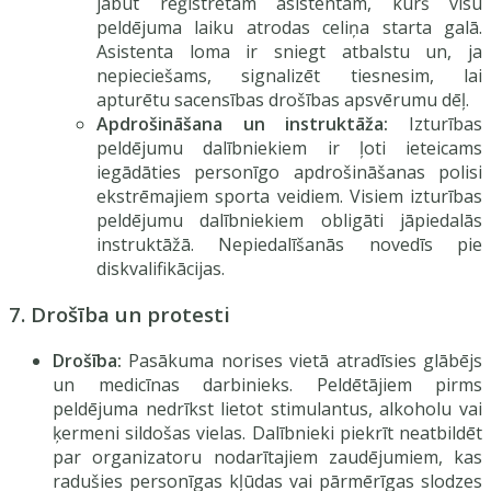
jābūt reģistrētam asistentam, kurš visu
peldējuma laiku atrodas celiņa starta galā.
Asistenta loma ir sniegt atbalstu un, ja
nepieciešams, signalizēt tiesnesim, lai
apturētu sacensības drošības apsvērumu dēļ.
Apdrošināšana un instruktāža:
Izturības
peldējumu dalībniekiem ir ļoti ieteicams
iegādāties personīgo apdrošināšanas polisi
ekstrēmajiem sporta veidiem. Visiem izturības
peldējumu dalībniekiem obligāti jāpiedalās
instruktāžā. Nepiedalīšanās novedīs pie
diskvalifikācijas.
7. Drošība un protesti
Drošība:
Pasākuma norises vietā atradīsies glābējs
un medicīnas darbinieks. Peldētājiem pirms
peldējuma nedrīkst lietot stimulantus, alkoholu vai
ķermeni sildošas vielas. Dalībnieki piekrīt neatbildēt
par organizatoru nodarītajiem zaudējumiem, kas
radušies personīgas kļūdas vai pārmērīgas slodzes