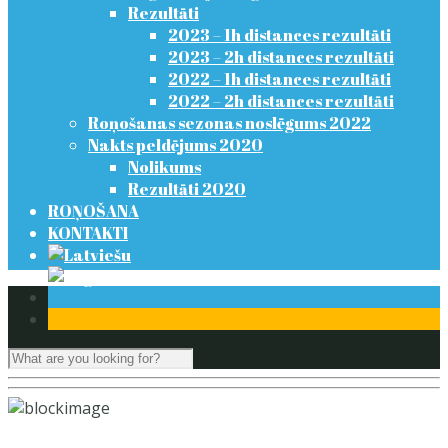
Rezultāti
2023 – 1h distances rezultāti
2023 – 2h distances rezultāti
2022 – 1h distances rezultāti
2022 – 2h distances rezultāti
Roņošanas sezonas noslēgums 2022
Nakts peldējums 2020
Nolikums
Rezultāti 2020
ROŅOŠANA
KONTAKTI