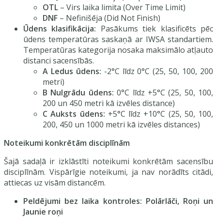
OTL
– Virs laika limita (Over Time Limit)
DNF
– Nefinišēja (Did Not Finish)
Ūdens klasifikācija:
Pasākums tiek klasificēts pēc
ūdens temperatūras saskaņā ar IWSA standartiem.
Temperatūras kategorija nosaka maksimālo atļauto
distanci sacensībās.
A Ledus ūdens:
-2°C līdz 0°C (25, 50, 100, 200
metri)
B Nulgrādu ūdens:
0°C līdz +5°C (25, 50, 100,
200 un 450 metri kā izvēles distance)
C Auksts ūdens:
+5°C līdz +10°C (25, 50, 100,
200, 450 un 1000 metri kā izvēles distances)
Noteikumi konkrētām disciplīnām
Šajā sadaļā ir izklāstīti noteikumi konkrētām sacensību
disciplīnām. Vispārīgie noteikumi, ja nav norādīts citādi,
attiecas uz visām distancēm.
Peldējumi bez laika kontroles: Polārlāči, Roņi un
Jaunie roņi