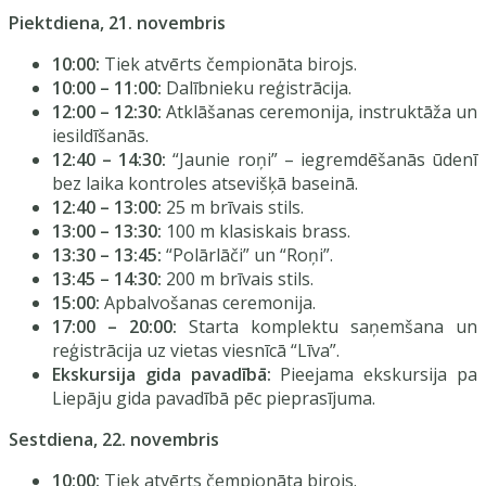
Piektdiena, 21. novembris
10:00:
Tiek atvērts čempionāta birojs.
10:00 – 11:00:
Dalībnieku reģistrācija.
12:00 – 12:30:
Atklāšanas ceremonija, instruktāža un
iesildīšanās.
12:40 – 14:30:
“Jaunie roņi” – iegremdēšanās ūdenī
bez laika kontroles atsevišķā baseinā.
12:40 – 13:00:
25 m brīvais stils.
13:00 – 13:30:
100 m klasiskais brass.
13:30 – 13:45:
“Polārlāči” un “Roņi”.
13:45 – 14:30:
200 m brīvais stils.
15:00:
Apbalvošanas ceremonija.
17:00 – 20:00:
Starta komplektu saņemšana un
reģistrācija uz vietas viesnīcā “Līva”.
Ekskursija gida pavadībā:
Pieejama ekskursija pa
Liepāju gida pavadībā pēc pieprasījuma.
Sestdiena, 22. novembris
10:00:
Tiek atvērts čempionāta birojs.