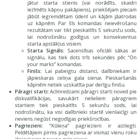
jātur starta stienis (vai norādīts, skaidri
iezīmēts kāpņu pakāpiens), priekšējam plecam
jābūt iegremdētam ūdenī un kājām jāatrodas
uz kāpnēm. Par šīs komandas neievērošanu
rezultātam var tikt pieskaitīts 5 sekunžu sods,
lai nodrošinātu godīgus un konsekventus
starta apstākļus visiem.
Starta Signāls:
Sacensības oficiāli sākas ar
signālu, kas tiek dots trīs sekundes pēc “On
your marks” komandas.
Finišs:
Lai pabeigtu distanci, dalībniekam ir
jāpieskaras celiņa gala sienai. Pieskaršanās
kāpnēm netiek uzskatīta par derīgu finišu.
Pāragri starti:
Acīmredzami pāragri starti noved pie
diskvalifikācijas, savukārt nelieliem pāragriem
startiem tiek pieskaitīts 5 sekunžu sods, lai
nodrošinātu, ka visi dalībnieki startē vienlaicīgi un
neviens negūst negodīgas priekšrocības.
Pagriezieni:
“Kūleņa” pagriezieni ir aizliegti.
Peldētājiem pirms pagrieziena ar vismaz vienu roku