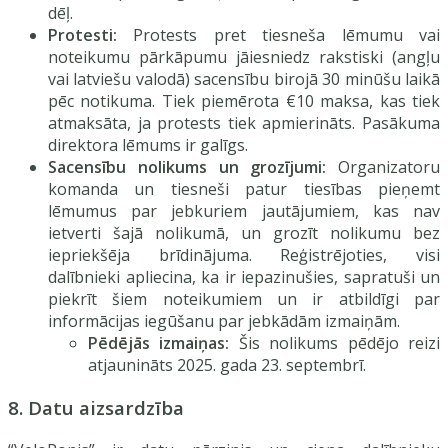
dēļ.
Protesti:
Protests pret tiesneša lēmumu vai
noteikumu pārkāpumu jāiesniedz rakstiski (angļu
vai latviešu valodā) sacensību birojā 30 minūšu laikā
pēc notikuma. Tiek piemērota €10 maksa, kas tiek
atmaksāta, ja protests tiek apmierināts. Pasākuma
direktora lēmums ir galīgs.
Sacensību nolikums un grozījumi:
Organizatoru
komanda un tiesneši patur tiesības pieņemt
lēmumus par jebkuriem jautājumiem, kas nav
ietverti šajā nolikumā, un grozīt nolikumu bez
iepriekšēja brīdinājuma. Reģistrējoties, visi
dalībnieki apliecina, ka ir iepazinušies, sapratuši un
piekrīt šiem noteikumiem un ir atbildīgi par
informācijas iegūšanu par jebkādām izmaiņām.
Pēdējās izmaiņas:
Šis nolikums pēdējo reizi
atjaunināts 2025. gada 23. septembrī.
8. Datu aizsardzība