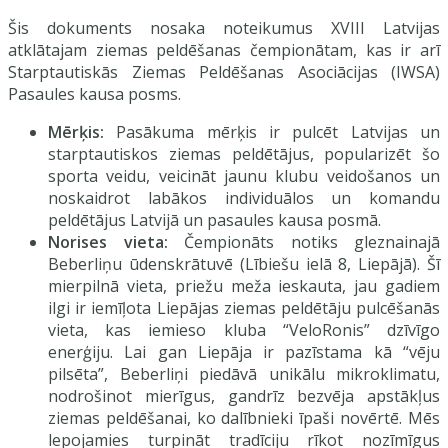
Šis dokuments nosaka noteikumus XVIII Latvijas
atklātajam ziemas peldēšanas čempionātam, kas ir arī
Starptautiskās Ziemas Peldēšanas Asociācijas (IWSA)
Pasaules kausa posms.
Mērķis:
Pasākuma mērķis ir pulcēt Latvijas un
starptautiskos ziemas peldētājus, popularizēt šo
sporta veidu, veicināt jaunu klubu veidošanos un
noskaidrot labākos individuālos un komandu
peldētājus Latvijā un pasaules kausa posmā.
Norises vieta:
Čempionāts notiks gleznainajā
Beberliņu ūdenskrātuvē (Lībiešu ielā 8, Liepājā). Šī
mierpilnā vieta, priežu meža ieskauta, jau gadiem
ilgi ir iemīļota Liepājas ziemas peldētāju pulcēšanās
vieta, kas iemieso kluba “VeloRonis” dzīvīgo
enerģiju. Lai gan Liepāja ir pazīstama kā “vēju
pilsēta”, Beberliņi piedāvā unikālu mikroklimatu,
nodrošinot mierīgus, gandrīz bezvēja apstākļus
ziemas peldēšanai, ko dalībnieki īpaši novērtē. Mēs
lepojamies turpināt tradīciju rīkot nozīmīgus