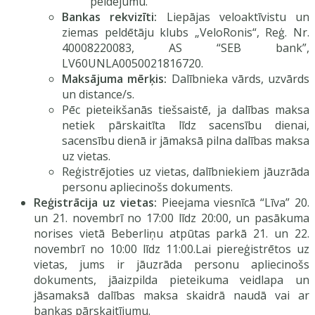
peldējumu.
Bankas rekvizīti:
Liepājas veloaktīvistu un
ziemas peldētāju klubs „VeloRonis“, Reģ. Nr.
40008220083, AS “SEB bank”,
LV60UNLA0050021816720.
Maksājuma mērķis:
Dalībnieka vārds, uzvārds
un distance/s.
Pēc pieteikšanās tiešsaistē, ja dalības maksa
netiek pārskaitīta līdz sacensību dienai,
sacensību dienā ir jāmaksā pilna dalības maksa
uz vietas.
Reģistrējoties uz vietas, dalībniekiem jāuzrāda
personu apliecinošs dokuments.
Reģistrācija uz vietas:
Pieejama viesnīcā “Līva” 20.
un 21. novembrī no 17:00 līdz 20:00, un pasākuma
norises vietā Beberliņu atpūtas parkā 21. un 22.
novembrī no 10:00 līdz 11:00.Lai piereģistrētos uz
vietas, jums ir jāuzrāda personu apliecinošs
dokuments, jāaizpilda pieteikuma veidlapa un
jāsamaksā dalības maksa skaidrā naudā vai ar
bankas pārskaitījumu.