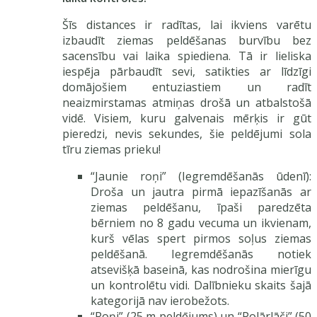
Šīs distances ir radītas, lai ikviens varētu
izbaudīt ziemas peldēšanas burvību bez
sacensību vai laika spiediena. Tā ir lieliska
iespēja pārbaudīt sevi, satikties ar līdzīgi
domājošiem entuziastiem un radīt
neaizmirstamas atmiņas drošā un atbalstošā
vidē. Visiem, kuru galvenais mērķis ir gūt
pieredzi, nevis sekundes, šie peldējumi sola
tīru ziemas prieku!
“Jaunie roņi” (Iegremdēšanās ūdenī):
Droša un jautra pirmā iepazīšanās ar
ziemas peldēšanu, īpaši paredzēta
bērniem no 8 gadu vecuma un ikvienam,
kurš vēlas spert pirmos soļus ziemas
peldēšanā. Iegremdēšanās notiek
atsevišķā baseinā, kas nodrošina mierīgu
un kontrolētu vidi. Dalībnieku skaits šajā
kategorijā nav ierobežots.
“Roņi” (25 m peldējums) un “Polārlāči” (50