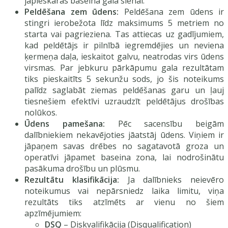
jāpieskaras baseina gala sienai.
Peldēšana zem ūdens:
Peldēšana zem ūdens ir
stingri ierobežota līdz maksimums 5 metriem no
starta vai pagrieziena. Tas attiecas uz gadījumiem,
kad peldētājs ir pilnībā iegremdējies un neviena
ķermeņa daļa, ieskaitot galvu, neatrodas virs ūdens
virsmas. Par jebkuru pārkāpumu gala rezultātam
tiks pieskaitīts 5 sekunžu sods, jo šis noteikums
palīdz saglabāt ziemas peldēšanas garu un ļauj
tiesnešiem efektīvi uzraudzīt peldētājus drošības
nolūkos.
Ūdens pamešana:
Pēc sacensību beigām
dalībniekiem nekavējoties jāatstāj ūdens. Viņiem ir
jāpaņem savas drēbes no sagatavotā groza un
operatīvi jāpamet baseina zona, lai nodrošinātu
pasākuma drošību un plūsmu.
Rezultātu klasifikācija:
Ja dalībnieks neievēro
noteikumus vai nepārsniedz laika limitu, viņa
rezultāts tiks atzīmēts ar vienu no šiem
apzīmējumiem:
DSQ
– Diskvalifikācija (Disqualification)