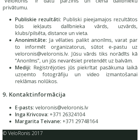
“VeloRonis” ir datu pārzinis un ciena dalībnieku
privātumu.
Publiskie rezultāti:
Publiski pieejamajos rezultātos
būs iekļauts dalībnieka vārds, uzvārds,
klubs/pilsēta, distance un vieta.
Anonimitāte:
Ja vēlaties palikt anonīms, varat par
to informēt organizatorus, sūtot e-pastu uz
veloronis@veloronis.lv. Jūsu vārds tiks norādīts kā
“Anonīms”, un jūs nevarēsiet pretendēt uz balvām.
Mediji:
Reģistrējoties jūs piekrītat pasākuma laikā
uzņemto fotogrāfiju un video izmantošanai
reklāmas nolūkos.
9. Kontaktinformācija
E-pasts:
veloronis@veloronis.lv
Inga Krivcova:
+371 26324104
Margarita Teivane:
+371 29748164
© VeloRonis 2017